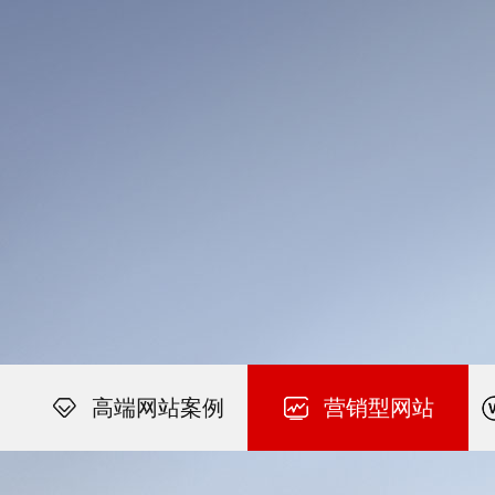
高端网站案例
营销型网站