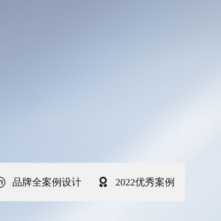
品牌全案例设计
2022优秀案例